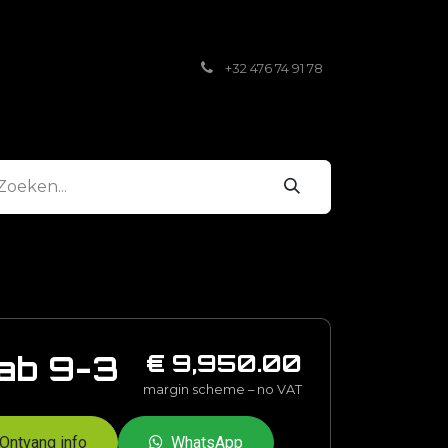
Contact
Afspraak
+32 476 74 91 78
€ 9,950.00
ab 9-3
margin scheme – no VAT
Ontvang info
WhatsApp