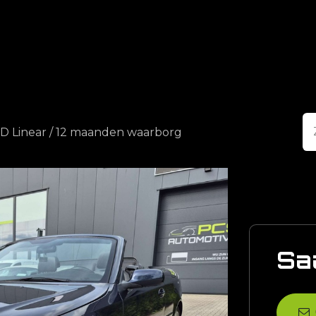
agina
Aanbod
Verkopen
Garantie
Service
Over ons
TiD Linear / 12 maanden waarborg
Sa