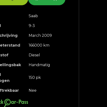
Saab
l
9-3
chrijving
March 2009
eterstand
166000 km
stof
Diesel
ellingsbak
Handmatig
l
150 pk
ogen
ftrekbaar
Nee