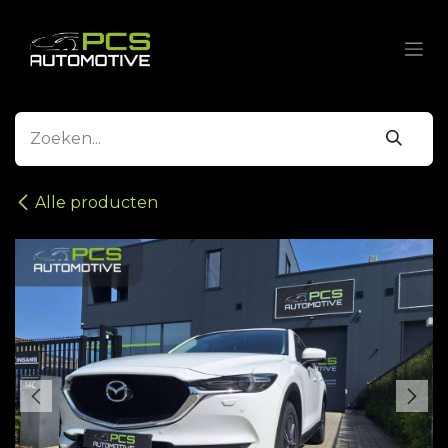
Overslaan naar inhoud
Alle producten